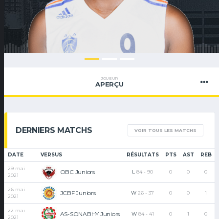
JOUEUR
APERÇU
DERNIERS MATCHS
VOIR TOUS LES MATCHS
DATE
VERSUS
RÉSULTATS
PTS
AST
REB
29 mai
OBC Juniors
L
84
-
90
0
0
0
2021
26 mai
JCBF Juniors
W
26
-
37
0
0
1
2021
22 mai
AS-SONABHY Juniors
W
84
-
41
0
1
0
2021