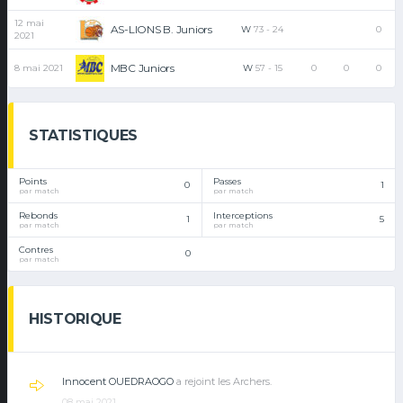
12 mai
AS-LIONS B. Juniors
W
73
-
24
0
2021
MBC Juniors
8 mai 2021
W
57
-
15
0
0
0
STATISTIQUES
Points
Passes
0
1
par match
par match
Rebonds
Interceptions
1
5
par match
par match
Contres
0
par match
HISTORIQUE
Innocent OUEDRAOGO
a rejoint les Archers.
08 mai 2021