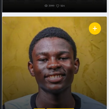
3999
564