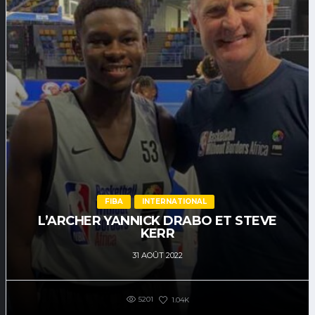
FIBA
INTERNATIONAL
L’ARCHER YANNICK DRABO ET STEVE
KERR
31 AOÛT 2022
5201
1.04K