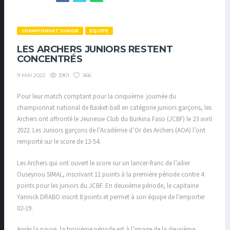
CHAMPIONNAT JUNIOR
EQUIPE
LES ARCHERS JUNIORS RESTENT
CONCENTRÉS
3901
366
9 MAI 2022
Pour leur match comptant pour la cinquième journée du
championnat national de Basket-ball en catégorie juniors garçons, les
Archers ont affronté le Jeunesse Club du Burkina Faso (JCBF) le 23 avril
2022. Les Juniors garçons de l’Académie d’Or des Archers (AOA) l’ont
remporté sur le score de 12-54.
Les Archers qui ont ouvert le score sur un lancer-franc de l’ailier
Ouseynou SIMAL, inscrivant 11 points à la première période contre 4
points pour les juniors du JCBF. En deuxième période, le capitaine
Yannick DRABO inscrit 8 points et permet à son équipe de l’emporter
02-19.
Après la pause, la troisième période est à l’image de la deuxième.