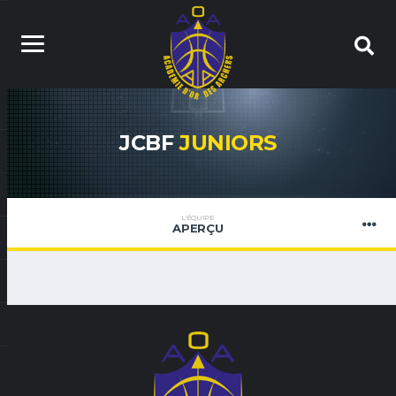
JCBF
JUNIORS
L'ÉQUIPE
APERÇU