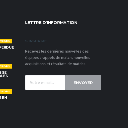
LETTRE D’INFORMATION
S'INSCRIRE
ENIORS
 PERDUE
Recevez les dernières nouvelles des
équipes : rappels de match, nouvelles
acquisitions et résultats de matchs.
ENIORS
S SE
ALES
ENVOYER
ENIORS
S EN