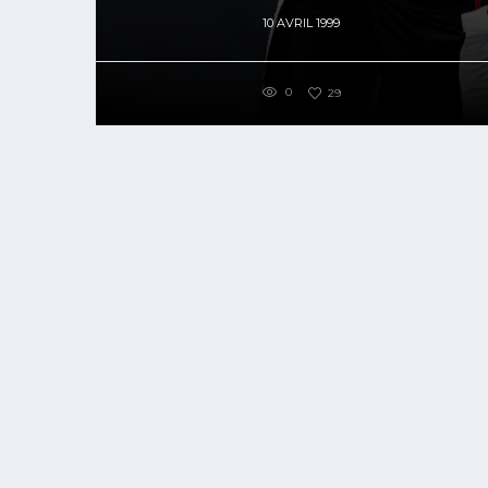
10 AVRIL 1999
0
29