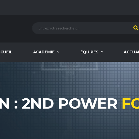
CUEIL
ACADÉMIE
ÉQUIPES
ACTUA
ON : 2ND POWER
F