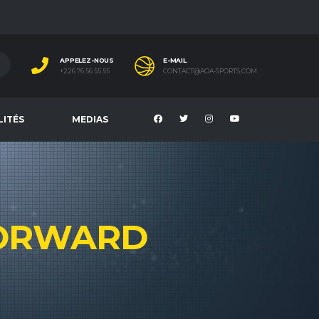
APPELEZ-NOUS
E-MAIL
+226 76 56 55 55
CONTACT@AOA-SPORTS.COM
LITÉS
MEDIAS
ORWARD