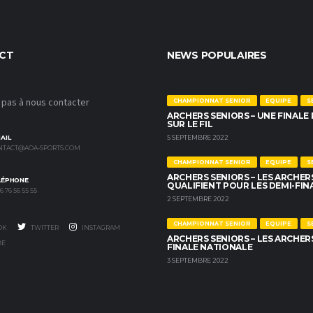
CT
NEWS POPULAIRES
 pas à nous contacter
CHAMPIONNAT SENIOR
EQUIPE
S
ARCHERS SENIORS – UNE FINALE
SUR LE FIL
5 SEPTEMBRE 2022
AIL
NTACT@AOA-SPORTS.COM
CHAMPIONNAT SENIOR
EQUIPE
S
ARCHERS SENIORS – LES ARCHER
LÉPHONE
QUALIFIENT POUR LES DEMI-FIN
 76 56 55 55
2 SEPTEMBRE 2022
CHAMPIONNAT SENIOR
EQUIPE
S
OK
TWITTER
INSTAGRAM
ARCHERS SENIORS – LES ARCHER
BE
FINALE NATIONALE
3 SEPTEMBRE 2022