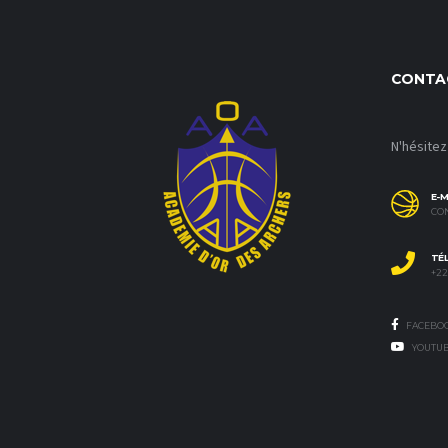
CONTA
N'hésitez
E-M
CO
TÉ
+226
FACEBO
YOUTU