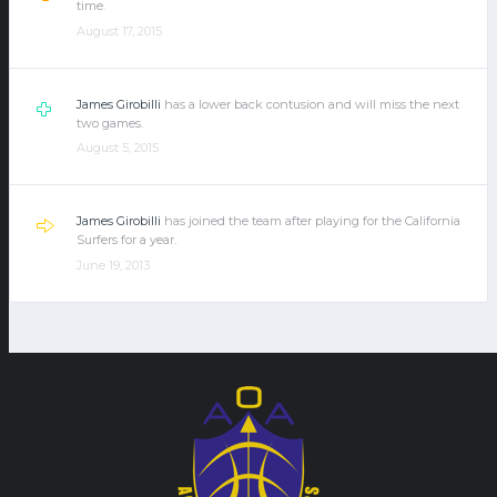
time.
August 17, 2015
James Girobilli
has a lower back contusion and will miss the next
two games.
August 5, 2015
James Girobilli
has joined the team after playing for the California
Surfers for a year.
June 19, 2013