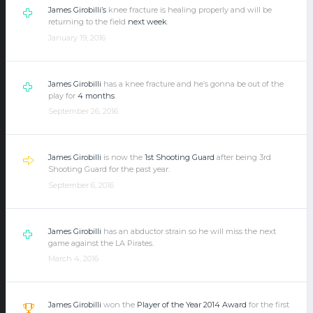
James Girobilli’s
knee fracture is healing properly and will be
returning to the field
next week
.
January 19, 2016
James Girobilli
has a knee fracture and he’s gonna be out of the
play for
4 months
.
September 26, 2016
James Girobilli
is now the
1st Shooting Guard
after being 3rd
Shooting Guard for the past year.
September 6, 2016
James Girobilli
has an abductor strain so he will miss the next
game against the LA Pirates.
March 4, 2016
James Girobilli
won the
Player of the Year 2014 Award
for the first