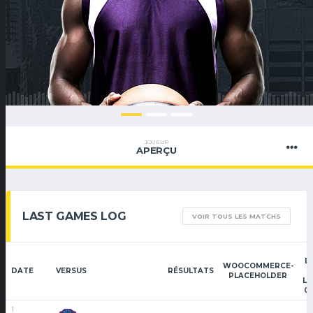
JOUEUR
APERÇU
LAST GAMES LOG
VOIR TOUS LES MATCHS
D
WOOCOMMERCE-
DATE
VERSUS
RÉSULTATS
PLACEHOLDER
LO
09
1