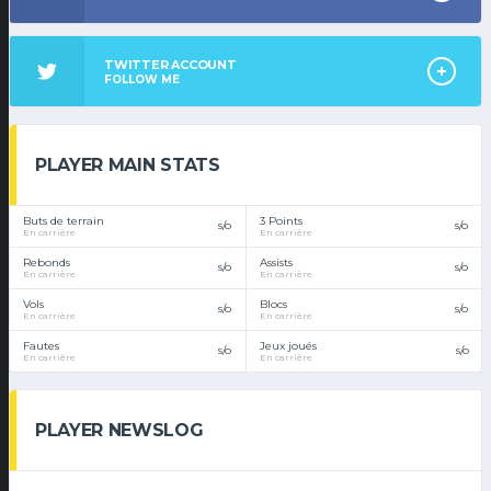
TWITTER ACCOUNT
FOLLOW ME
PLAYER MAIN STATS
Buts de terrain
3 Points
s/o
s/o
En carrière
En carrière
Rebonds
Assists
s/o
s/o
En carrière
En carrière
Vols
Blocs
s/o
s/o
En carrière
En carrière
Fautes
Jeux joués
s/o
s/o
En carrière
En carrière
PLAYER NEWSLOG