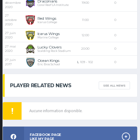
Draconians
décembre
19:00
0
Coral Reef LA Institute
2020
27
Red Wings
octobre
11:00
0
Icarus College
2020
27 juin
Icarus Wings
12:00
0
2020
Marine College
27 mai
Lucky Clovers
20:00
0
2020
Scalding Rock Stadium
27 juin
Ocean Kings
L
109
-
102
0
2017
Eric Bros School
PLAYER RELATED NEWS
SEE ALL NEWS
Aucune information disponible.
FACEBOOK PAGE
LIKE MY PAGE