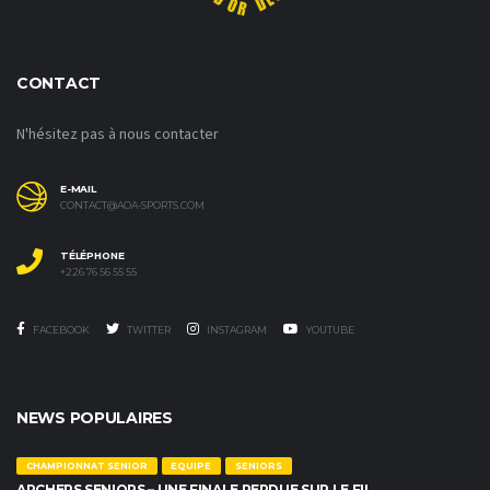
CONTACT
N'hésitez pas à nous contacter
E-MAIL
CONTACT@AOA-SPORTS.COM
TÉLÉPHONE
+226 76 56 55 55
FACEBOOK
TWITTER
INSTAGRAM
YOUTUBE
NEWS POPULAIRES
CHAMPIONNAT SENIOR
EQUIPE
SENIORS
ARCHERS SENIORS – UNE FINALE PERDUE SUR LE FIL