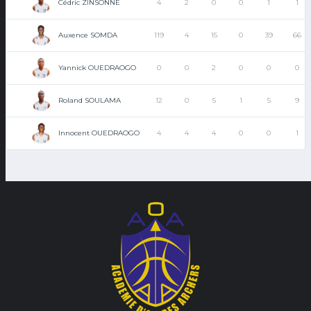
Cédric ZINSONNE
4
2
0
0
1
1
Auxence SOMDA
119
4
15
0
39
66
Yannick OUEDRAOGO
0
0
2
0
0
0
Roland SOULAMA
12
0
5
1
5
9
Innocent OUEDRAOGO
4
4
4
0
0
1