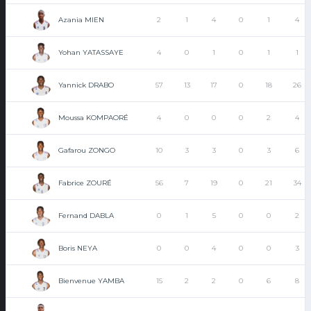
Azania MIEN
2
1
4
0
1
4
Yohan YATASSAYE
4
0
1
0
1
1
Yannick DRABO
57
13
17
0
18
26
Moussa KOMPAORÉ
4
0
0
0
2
4
Gafarou ZONGO
10
3
3
0
3
6
Fabrice ZOURÉ
56
7
19
0
21
34
Fernand DABLA
0
1
5
0
0
2
Boris NEYA
0
0
4
0
0
3
Bienvenue YAMBA
15
2
2
0
6
8