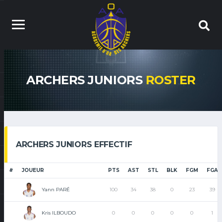
ARCHERS JUNIORS
ROSTER
ARCHERS JUNIORS EFFECTIF
#
JOUEUR
PTS
AST
STL
BLK
FGM
FGA
Yann PARÉ
100
34
38
0
23
39
Kris ILBOUDO
0
0
0
0
0
1