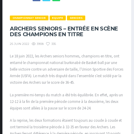
CHAMPIONNAT SENIOR
EQUIPE
SENIORS
ARCHERS SENIORS – ENTRÉE EN SCÈNE
DES CHAMPIONS EN TITRE
3908
335
25 JUIN 2022
Le 18 juin 2022, les Archers seniors hommes, champions en titre, ont
entamé le championnat national burkinabè de Basket-ball par une
belle victoire contre un adversaire de taille, l’Union Sportive des Forces
Armée (USFA). Le match très disputé dans l’ensemble s’est soldé par la
victoire des Archers sur le score de 36-45.
La première mi-temps du match a été très équilibrée. En effet, après un
12-12 à la fin de la première période comme à la deuxième, les deux
équipes sont allées à la pause sur le score de 24-24.
A la reprise, les deux formations étaient toujours au coude à coude et
ont terminé la troisième période à 32-35 en faveur des Archers. Les
Archers feront différence à la dernière période, en inscrivant 10 points