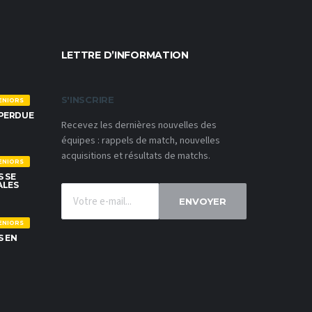
LETTRE D’INFORMATION
S'INSCRIRE
ENIORS
 PERDUE
Recevez les dernières nouvelles des
équipes : rappels de match, nouvelles
acquisitions et résultats de matchs.
ENIORS
S SE
ALES
ENVOYER
ENIORS
S EN