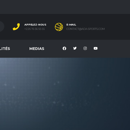
APPELEZ-NOUS
E-MAIL
+226 76 56 55 55
CONTACT@AOA-SPORTS.COM
LITÉS
MEDIAS