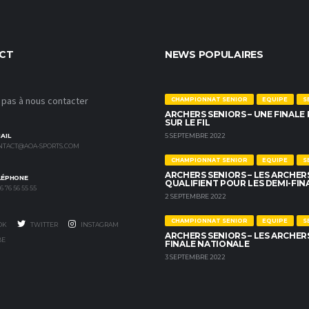
CT
NEWS POPULAIRES
 pas à nous contacter
CHAMPIONNAT SENIOR
EQUIPE
S
ARCHERS SENIORS – UNE FINALE
SUR LE FIL
5 SEPTEMBRE 2022
AIL
NTACT@AOA-SPORTS.COM
CHAMPIONNAT SENIOR
EQUIPE
S
ARCHERS SENIORS – LES ARCHER
LÉPHONE
QUALIFIENT POUR LES DEMI-FIN
 76 56 55 55
2 SEPTEMBRE 2022
CHAMPIONNAT SENIOR
EQUIPE
S
OK
TWITTER
INSTAGRAM
ARCHERS SENIORS – LES ARCHER
BE
FINALE NATIONALE
3 SEPTEMBRE 2022