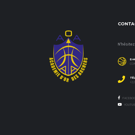
CONTA
N'hésitez
E-M
CO
TÉ
+226
FACEBO
YOUTU