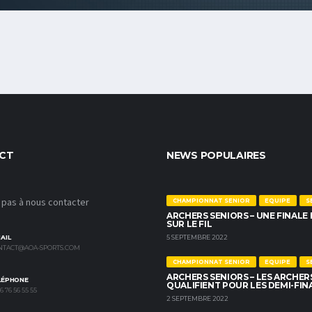
CT
NEWS POPULAIRES
 pas à nous contacter
CHAMPIONNAT SENIOR
EQUIPE
S
ARCHERS SENIORS – UNE FINALE
SUR LE FIL
5 SEPTEMBRE 2022
AIL
NTACT@AOA-SPORTS.COM
CHAMPIONNAT SENIOR
EQUIPE
S
ARCHERS SENIORS – LES ARCHER
LÉPHONE
QUALIFIENT POUR LES DEMI-FIN
 76 56 55 55
2 SEPTEMBRE 2022