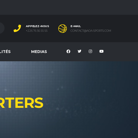
APPELEZ-NOUS
E-MAIL
+226 76 56 55 55
CONTACT@AOA-SPORTS.COM
LITÉS
MEDIAS
RTERS