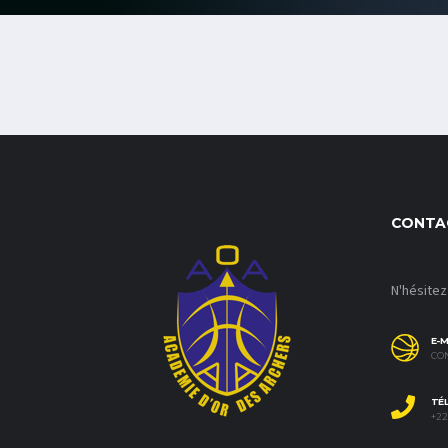
CONTA
N'hésitez
E-M
CO
TÉ
+226