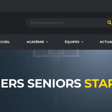
CUEIL
ACADÉMIE
ÉQUIPES
ACTUA
ERS SENIORS
STA