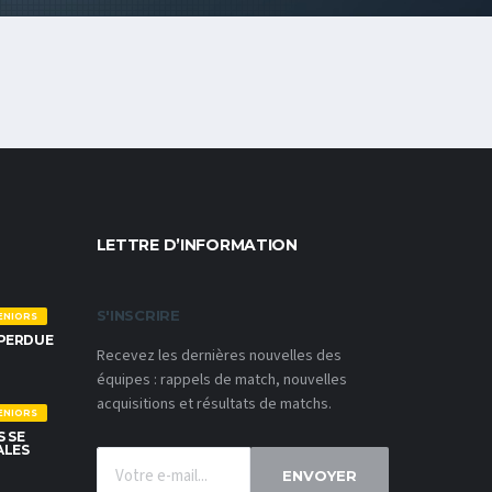
LETTRE D’INFORMATION
S'INSCRIRE
ENIORS
 PERDUE
Recevez les dernières nouvelles des
équipes : rappels de match, nouvelles
acquisitions et résultats de matchs.
ENIORS
S SE
ALES
ENVOYER