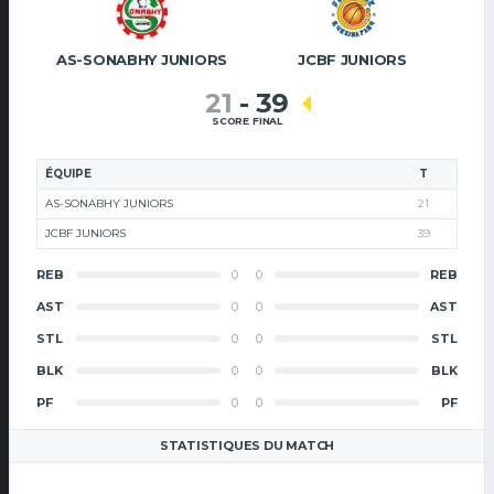
AS-SONABHY JUNIORS
JCBF JUNIORS
21
-
39
SCORE FINAL
ÉQUIPE
T
AS-SONABHY JUNIORS
21
JCBF JUNIORS
39
REB
0
0
REB
AST
0
0
AST
STL
0
0
STL
BLK
0
0
BLK
PF
0
0
PF
STATISTIQUES DU MATCH