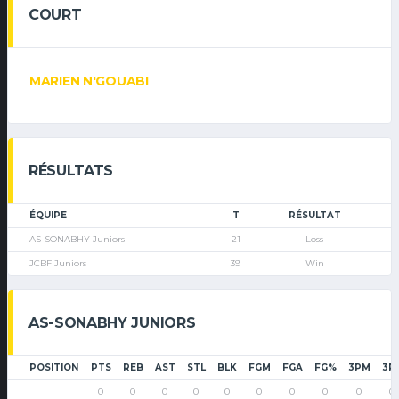
COURT
MARIEN N'GOUABI
RÉSULTATS
ÉQUIPE
T
RÉSULTAT
AS-SONABHY Juniors
21
Loss
JCBF Juniors
39
Win
AS-SONABHY JUNIORS
POSITION
PTS
REB
AST
STL
BLK
FGM
FGA
FG%
3PM
3P
0
0
0
0
0
0
0
0
0
0