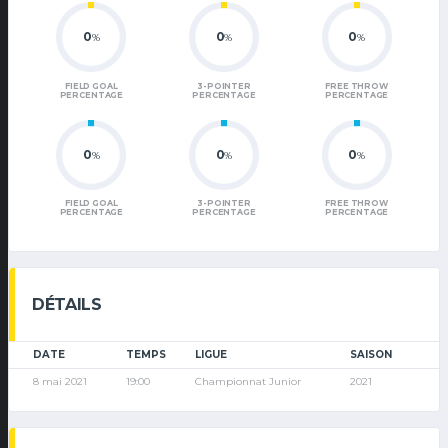
0
0
0
%
%
%
FIELD GOAL
3-POINTER
FREE THROW
PERCENTAGE
PERCENTAGE
PERCENTAGE
0
0
0
%
%
%
FIELD GOAL
3-POINTER
FREE THROW
PERCENTAGE
PERCENTAGE
PERCENTAGE
DÉTAILS
DATE
TEMPS
LIGUE
SAISON
8 mai 2021
19:00
Championnat Junior
2021